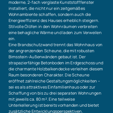
moderne, 2-fach verglaste Kunststofffenster
installiert, die nicht nur ein zeitgemäßes
Wohnambiente schaffen, sondern auch die
Energieeffizienz des Hauses erheblich steigern.
Stilvolle Ölöfen in den Wohnräumen verbreiten
eine behagliche Wärme und laden zum Verweilen
ein.
Eine Brandschutzwand trennt das Wohnhaus von
der angrenzenden Scheune, die mit robusten
Bimsstein-Außenwänden gebaut ist. Der
strapazierfähige Betonboden im Erdgeschoss und
die charmante Holzbalkendecke verleihen diesem
Raum besonderen Charakter. Die Scheune
eröffnet zahlreiche Gestaltungsmöglichkeiten –
sei es als attraktives Einfamilienhaus oder zur
Schaffung von bis zu drei separaten Wohnungen
mit jeweils ca. 80 m². Eine teilweise
Unterkellerung ist bereits vorhanden und bietet
zusätzliche Entwicklungsperspektiven.