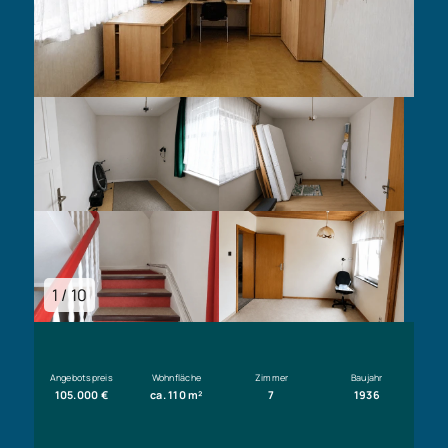
1 / 10
Angebotspreis
Wohnfläche
Zimmer
Baujahr
105.000 €
ca. 110 m²
7
1936