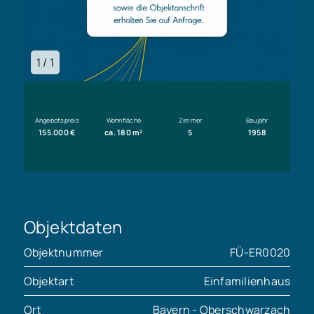
1 / 1
Angebotspreis
Wohnfläche
Zimmer
Baujahr
155.000 €
ca. 180 m²
5
1958
Objektdaten
Objektnummer
FÜ-ER0020
Objektart
Einfamilienhaus
Ort
Bayern - Oberschwarzach