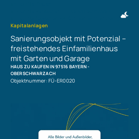
Immobilie finden
Immobilie verkaufen
+49 911 50716997
Immobilie bewerten
Kontakt aufnehmen
Kapitalanlagen
Sanierungsobjekt mit Potenzial –
freistehendes Einfamilienhaus
mit Garten und Garage
HAUS ZU KAUFEN IN 97516 BAYERN -
OBERSCHWARZACH
Objektnummer: FÜ-ER0020