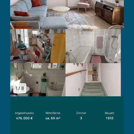
1 / 8
Angebotspreis
Wohnfläche
Zimmer
Baujahr
476.000 €
ca. 69 m²
3
1910