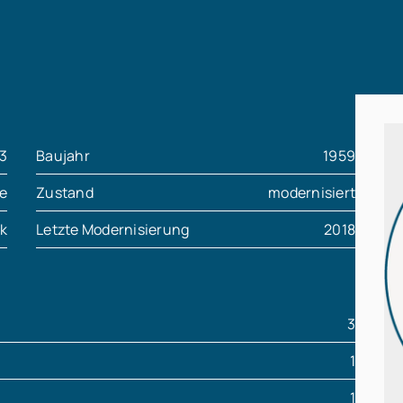
3
Baujahr
1959
e
Zustand
modernisiert
k
Letzte Modernisierung
2018
3
1
1