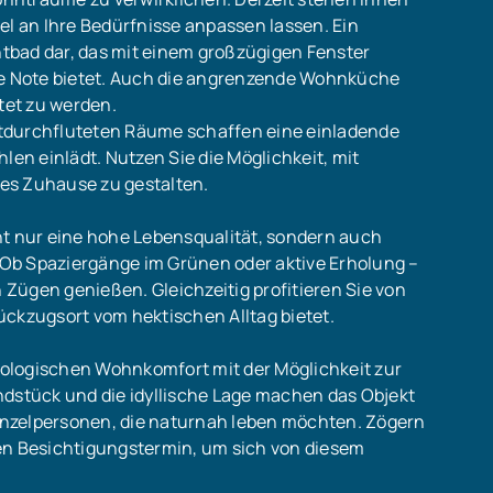
el an Ihre Bedürfnisse anpassen lassen. Ein
chtbad dar, das mit einem großzügigen Fenster
che Note bietet. Auch die angrenzende Wohnküche
ltet zu werden.
tdurchfluteten Räume schaffen eine einladende
n einlädt. Nutzen Sie die Möglichkeit, mit
eues Zuhause zu gestalten.
ht nur eine hohe Lebensqualität, sondern auch
. Ob Spaziergänge im Grünen oder aktive Erholung –
n Zügen genießen. Gleichzeitig profitieren Sie von
ückzugsort vom hektischen Alltag bietet.
ologischen Wohnkomfort mit der Möglichkeit zur
ndstück und die idyllische Lage machen das Objekt
 Einzelpersonen, die naturnah leben möchten. Zögern
en Besichtigungstermin, um sich von diesem