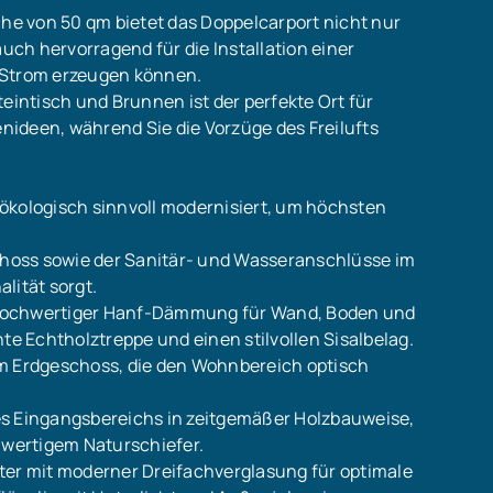
che von 50 qm bietet das Doppelcarport nicht nur
auch hervorragend für die Installation einer
 Strom erzeugen können.
Steintisch und Brunnen ist der perfekte Ort für
ideen, während Sie die Vorzüge des Freilufts
ökologisch sinnvoll modernisiert, um höchsten
schoss sowie der Sanitär- und Wasseranschlüsse im
lität sorgt.
 hochwertiger Hanf-Dämmung für Wand, Boden und
te Echtholztreppe und einen stilvollen Sisalbelag.
im Erdgeschoss, die den Wohnbereich optisch
es Eingangsbereichs in zeitgemäßer Holzbauweise,
hwertigem Naturschiefer.
ter mit moderner Dreifachverglasung für optimale