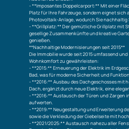
- **Imposantes Doppelcarport:** Mit einer Flä
Platz für Ihre Fahrzeuge, sondern eignet sich 
Photovoltaik-Anlage, wodurch Sie nachhaltig
- **Grillplatz:** Der gemütliche Grillplatz mit 
gesellige Zusammenkünfte und kreative Garten
genießen.
**Nachhaltige Modernisierungen seit 2015**
Die Immobilie wurde seit 2015 umfassend und 
Wohnkomfort zu gewährleisten:
- **2015:** Erneuerung der Elektrik im Erdge
Bad, was für moderne Sicherheit und Funktiona
- **2016:** Ausbau des Dachgeschosses mit
Dach, ergänzt durch neue Elektrik, eine elegan
- **2016:** Austausch der Türen und Zargen 
aufwerten.
- **2019:** Neugestaltung und Erweiterung d
sowie die Verkleidung der Giebelseite mit hoc
- **2021/2025:** Austausch nahezu aller Fens