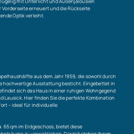
flügelig mit Unterlicht und Außenjalousien
 Vorderseite erneuert und die Rückseite
ende Optik verleiht.
oppelhaushälfte aus dem Jahr 1959, die sowohl durch
e hochwertige Ausstattung besticht. Eingebettet in
efindet sich das Haus in einer ruhigen Wohngegend
ad Lausick. Hier finden Sie die perfekte Kombination
– ideal für individuelle
. 65 qm im Erdgeschoss, bietet diese
hnträume zu verwirklichen. Derzeit stehen Ihnen