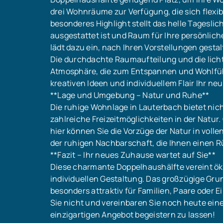
drei Wohnräume zur Verfügung, die sich flexib
besonderes Highlight stellt das helle Tagesli
ausgestattet ist und Raum für Ihre persönli
lädt dazu ein, nach Ihren Vorstellungen gesta
Die durchdachte Raumaufteilung und die lich
Atmosphäre, die zum Entspannen und Wohlfühle
kreativen Ideen und individuellem Flair Ihr n
**Lage und Umgebung – Natur und Ruhe**
Die ruhige Wohnlage in Lauterbach bietet nic
zahlreiche Freizeitmöglichkeiten in der Natur
hier können Sie die Vorzüge der Natur in volle
der ruhigen Nachbarschaft, die Ihnen einen R
**Fazit – Ihr neues Zuhause wartet auf Sie**
Diese charmante Doppelhaushälfte vereint ök
individuellen Gestaltung. Das großzügige Gru
besonders attraktiv für Familien, Paare oder
Sie nicht und vereinbaren Sie noch heute ein
einzigartigen Angebot begeistern zu lassen!