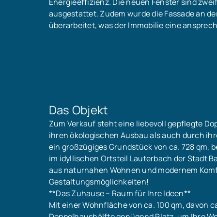
Energieeffizienz. Die neuen Fenster sind zwei
ausgestattet. Zudem wurde die Fassade an der
überarbeitet, was der Immobilie eine ansprech
Das Objekt
Zum Verkauf steht eine liebevoll gepflegte D
ihren ökologischen Ausbau als auch durch ihr
ein großzügiges Grundstück von ca. 728 qm, b
im idyllischen Ortsteil Lauterbach der Stadt B
aus naturnahen Wohnen und modernem Komfort 
Gestaltungsmöglichkeiten!
**Das Zuhause – Raum für Ihre Ideen**
Mit einer Wohnfläche von ca. 100 qm, davon ca
Doppelhaushälfte genügend Platz, um Ihre Wo