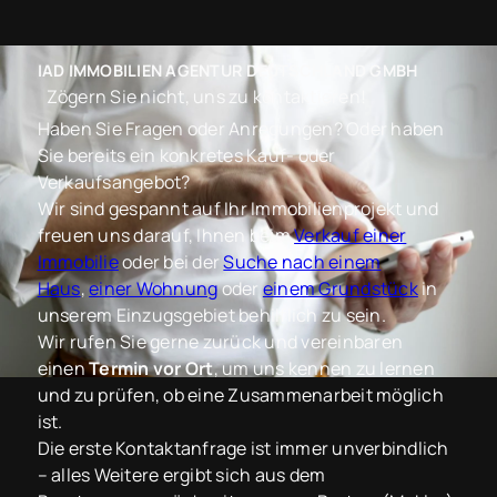
IAD IMMOBILIEN AGENTUR DEUTSCHLAND GMBH
Zögern Sie nicht, uns zu kontaktieren!
Haben Sie Fragen oder Anregungen? Oder haben
Sie bereits ein konkretes Kauf- oder
Verkaufsangebot?
Wir sind gespannt auf Ihr Immobilienprojekt und
freuen uns darauf, Ihnen beim
Verkauf einer
Immobilie
oder bei der
Suche nach einem
Haus
,
einer Wohnung
oder
einem Grundstück
in
unserem Einzugsgebiet behilflich zu sein.
Wir rufen Sie gerne zurück und vereinbaren
einen
Termin vor Ort
, um uns kennen zu lernen
und zu prüfen, ob eine Zusammenarbeit möglich
ist.
Die erste Kontaktanfrage ist immer unverbindlich
– alles Weitere ergibt sich aus dem