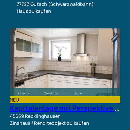
77793 Gutach (Schwarzwaldbahn)
Haus zu kaufen
Kaufpreis
Wohnfläche
Baujahr
665.000 €
ca. 230 m²
1988
NEU
Kapitalanlage mit Perspektive – Substanz trifft Entwicklungspotenzial
45659 Recklinghausen
Zinshaus / Renditeobjekt zu kaufen