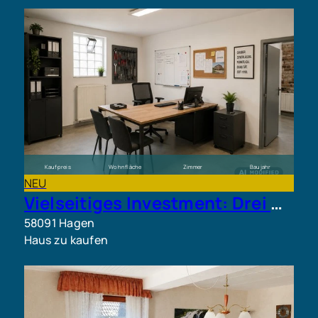
Kaufpreis
Wohnfläche
Zimmer
Baujahr
460.000 €
ca. 325 m²
12
1938
NEU
Vielseitiges Investment: Drei Wohneinheiten plus ca. 400 m² Gewerbefläche
58091 Hagen
Haus zu kaufen