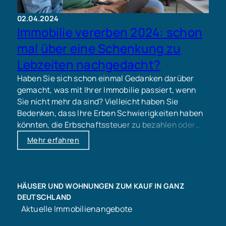
02.04.2024
Immobilie vererben 2024: schon
mal über eine Schenkung zu
Lebzeiten nachgedacht?
Haben Sie sich schon einmal Gedanken darüber
gemacht, was mit Ihrer Immobilie passiert, wenn
Sie nicht mehr da sind? Vielleicht haben Sie
Bedenken, dass Ihre Erben Schwierigkeiten haben
könnten, die Erbschaftssteuer zu bezahlen oder
sich sogar in einem erbitterten Streit darüber
Mehr erfahren
wiederfinden könnten?
HÄUSER UND WOHNUNGEN ZUM KAUF IN GANZ
DEUTSCHLAND
Aktuelle Immobilienangebote