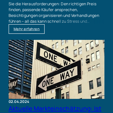
Sie die Herausforderungen: Den richtigen Preis
finden, passende Käufer ansprechen,
Besichtigungen organisieren und Verhandlungen
führen – all das kann schnell zu Stress und
Unsicherheit führen. Mit uns an Ihrer Seite können
Mehr erfahren
Sie den Verkauf Ihrer Immobilie gelassen angehen.
Wir sind Ihr erfahrener Partner und kümmern uns
um alles – von der kostenlosen Erstberatung bis
zum reibungslosen Notartermin.
02.04.2024
Aktuelle Markteinschätzung: Ist