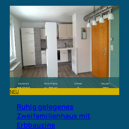
Kaufpreis
Wohnfläche
Zimmer
Baujahr
398.000 €
ca. 270 m²
9
1972
NEU
Ruhig gelegenes
Zweifamilienhaus mit
Erbbauzins