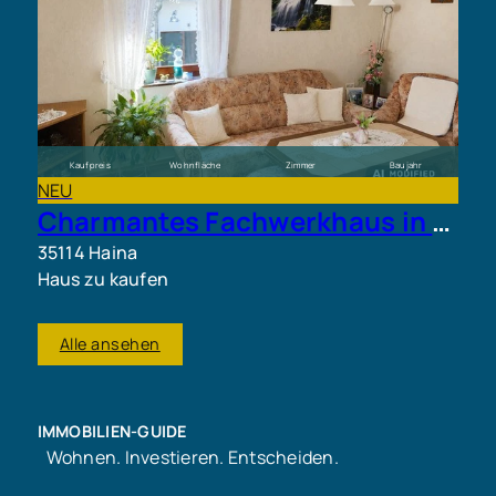
Kaufpreis
Wohnfläche
Zimmer
Baujahr
115.000 €
ca. 85 m²
5
1920
NEU
Charmantes Fachwerkhaus in ruhiger Ortskernlage von Haina-Löhlbach
35114 Haina
Haus zu kaufen
Alle ansehen
IMMOBILIEN-GUIDE
Wohnen. Investieren. Entscheiden.