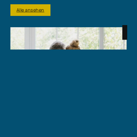
Alle ansehen
Immobilie geerbt – und nun?
Der Tod eines geliebten Menschen ist eine
schwierige Zeit, und das Erbe einer Immobilie kann
zusätzliche emotionale und praktische
Herausforderungen mit sich bringen. Wir