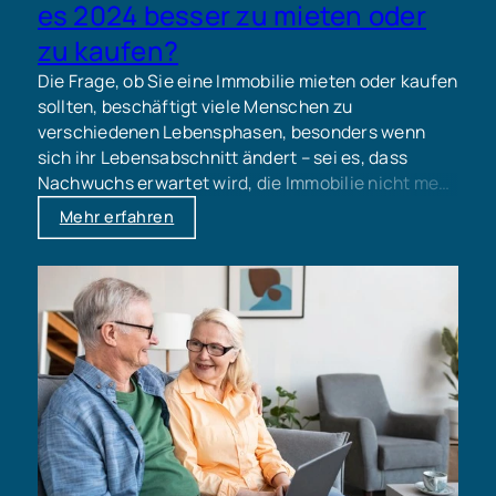
es 2024 besser zu mieten oder
zu kaufen?
Die Frage, ob Sie eine Immobilie mieten oder kaufen
sollten, beschäftigt viele Menschen zu
verschiedenen Lebensphasen, besonders wenn
sich ihr Lebensabschnitt ändert – sei es, dass
Nachwuchs erwartet wird, die Immobilie nicht mehr
zum Alter passt oder eine Scheidung bevorsteht.
Mehr erfahren
Die Entscheidung für oder gegen den Kauf einer
Immobilie wird von einer Vielzahl von Faktoren
beeinflusst, darunter finanzielle Stabilität,
langfristige Lebenspläne und individuelle
Prioritäten. Die gegenwärtige Marktlage und die
hohen Immobilienpreise führen dazu, dass viele
Menschen den Kauf einer Immobilie als eine große
finanzielle Hürde betrachten und sich daher
vorerst für das Mieten entscheiden. Doch ist das
wirklich immer die bessere Lösung?